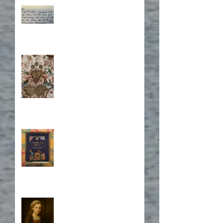
What's Eating Away at You?
Stitching Together the
Novel Research
Book Cover Embroidery
Who is Isabela?