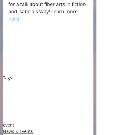
for a talk about fiber arts in fiction 
and Isabela's Way! Learn more 
here
Tags:
press
She Writes Press
Historical fiction
events
Isabela's Way
book event
Book talk
#event
news and events
#news and events
Jewish Historical Fiction
fiber art
Embroidery
embroidery
Galena Public Library
author talk
National Library Week
Jewish Fiction
fiber arts groups
#Galena Public Library
#fiberarts
event
News & Events