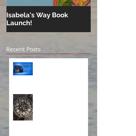
Isabela's Way Book
Welcome to H
Launch!
Recent Posts
Isabela on Audio!
A Sisterhood Threaded
Through Time