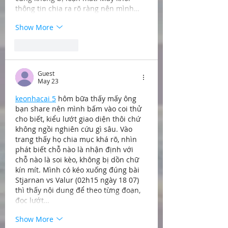
thông tin chia ra rõ ràng nên mình…
Show More
Like
Reply
Guest
May 23
keonhacai 5
 hôm bữa thấy mấy ông 
bạn share nên mình bấm vào coi thử 
cho biết, kiểu lướt giao diện thôi chứ 
không ngồi nghiên cứu gì sâu. Vào 
trang thấy họ chia mục khá rõ, nhìn 
phát biết chỗ nào là nhận định với 
chỗ nào là soi kèo, không bị dồn chữ 
kín mít. Mình có kéo xuống đúng bài 
Stjarnan vs Valur (02h15 ngày 18 07) 
thì thấy nội dung để theo từng đoạn, 
đọc lướt…
Show More