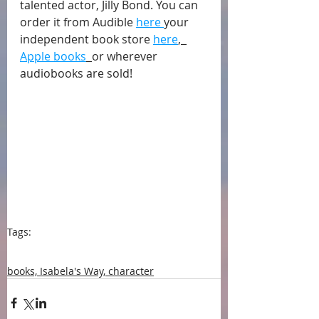
talented actor, Jilly Bond. You can 
order it from Audible 
here 
your 
independent book store 
here
,  
Apple books
or wherever 
audiobooks are sold!
Tags:
blog
blogpost
Historical fiction
Isabela's Way
audiobook
Jilly Bond
Jewish Historical Fiction
books, Isabela's Way, character