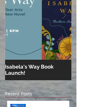
Isabela's Way Book
Welcome to H
Launch!
Recent Posts
Isabela on Audio!