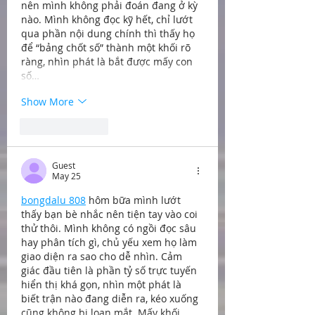
nên mình không phải đoán đang ở kỳ 
nào. Mình không đọc kỹ hết, chỉ lướt 
qua phần nội dung chính thì thấy họ 
để “bảng chốt số” thành một khối rõ 
ràng, nhìn phát là bắt được mấy con 
số…
Show More
Like
Reply
Guest
May 25
bongdalu 808
 hôm bữa mình lướt 
thấy bạn bè nhắc nên tiện tay vào coi 
thử thôi. Mình không có ngồi đọc sâu 
hay phân tích gì, chủ yếu xem họ làm 
giao diện ra sao cho dễ nhìn. Cảm 
giác đầu tiên là phần tỷ số trực tuyến 
hiển thị khá gọn, nhìn một phát là 
biết trận nào đang diễn ra, kéo xuống 
cũng không bị loạn mắt. Mấy khối 