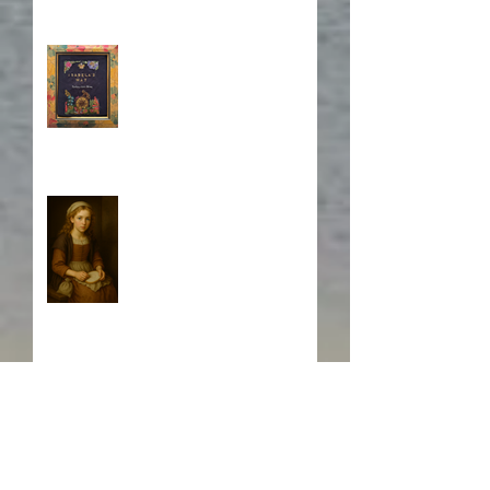
Book Cover Embroidery
Who is Isabela?
A Japanese Journey