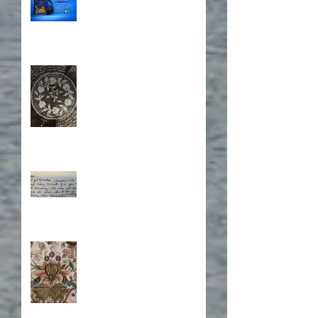
A Sisterhood Threaded
Through Time
What's Eating Away at You?
Stitching Together the
Novel Research